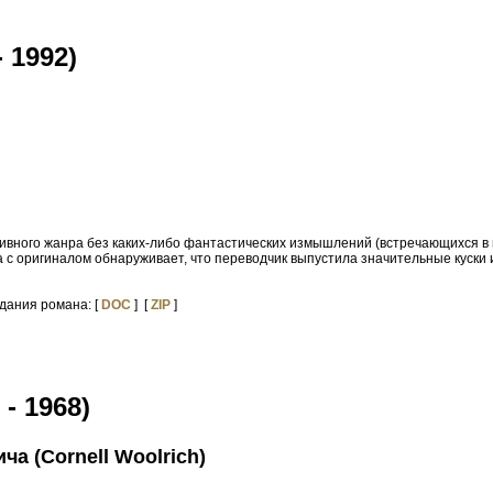
 1992)
тивного жанра без каких-либо фантастических измышлений (встречающихся в 
 с оригиналом обнаруживает, что переводчик выпустила значительные куски ис
здания романа: [
DOC
] [
ZIP
]
- 1968)
а (Cornell Woolrich)