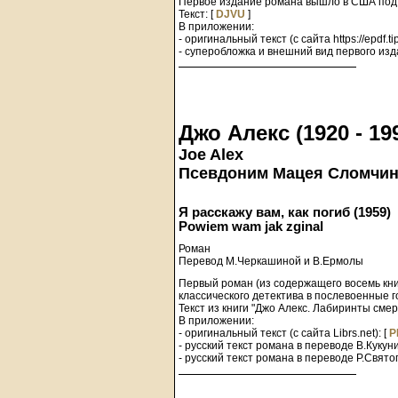
Первое издание романа вышло в США под и
Текст: [
DJVU
]
В приложении:
- оригинальный текст (с сайта https://epdf.tip
- суперобложка и внешний вид первого изд
Джо Алекс (1920 - 19
Joe Alex
Псевдоним Мацея Сломчиньс
Я расскажу вам, как погиб (1959)
Powiem wam jak zginal
Роман
Перевод М.Черкашиной и В.Ермолы
Первый роман (из содержащего восемь книг
классического детектива в послевоенные г
Текст из книги "Джо Алекс. Лабиринты смер
В приложении:
- оригинальный текст (с сайта Librs.net): [
P
- русский текст романа в переводе В.Кукун
- русский текст романа в переводе Р.Свято