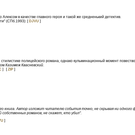
 Алексом в качестве главного героя и такой же средненький детектив.
ти" (СПб.1993): [
DJVU
]
т стилистике полицейского романа, однако кульминационный момент повеств
мом
Казимеж Квасневский
.
C
] [
ZIP
]
его книга. Автор изложит читателю события точно, не скрывая ни одного 
ой собственных романов, не скажет, кто убил".
VU
]