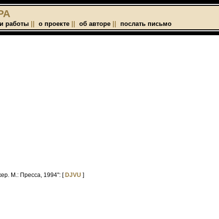
РА
и работы
||
о проекте
||
об авторе
||
послать письмо
р. М.: Пресса, 1994": [
DJVU
]