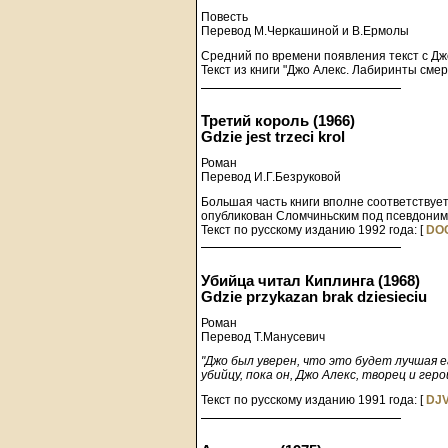
Повесть
Перевод М.Черкашиной и В.Ермолы
Средний по времени появления текст с Джо
Текст из книги "Джо Алекс. Лабиринты смер
Третий король (1966)
Gdzie jest trzeci krol
Роман
Перевод И.Г.Безруковой
Большая часть книги вполне соответствуе
опубликован Сломчиньским под псевдони
Текст по русскому изданию 1992 года: [
DO
Убийца читал Киплинга (1968)
Gdzie przykazan brak dziesieciu
Роман
Перевод Т.Манусевич
"Джо был уверен, что это будет лучшая 
убийцу, пока он, Джо Алекс, творец и гер
Текст по русскому изданию 1991 года: [
DJ