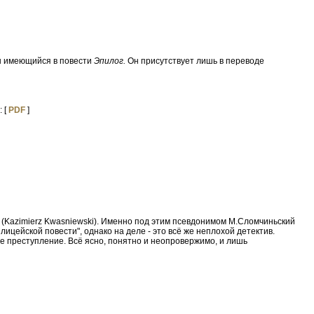
н имеющийся в повести
Эпилог.
Он присутствует лишь в переводе
: [
PDF
]
й (Kazimierz Kwasniewski). Именно под этим псевдонимом М.Сломчиньский
цейской повести", однако на деле - это всё же неплохой детектив.
е преступление. Всё ясно, понятно и неопровержимо, и лишь