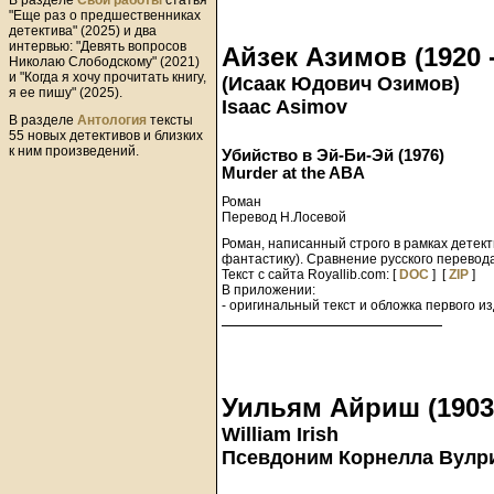
В разделе
Свои работы
статья
"Еще раз о предшественниках
детектива" (2025) и два
интервью: "Девять вопросов
Айзек Азимов (1920 -
Николаю Слободскому" (2021)
и "Когда я хочу прочитать книгу,
(Исаак Юдович Озимов)
я ее пишу" (2025).
Isaac Asimov
В разделе
Антология
тексты
55 новых детективов и близких
к ним произведений.
Убийство в Эй-Би-Эй (1976)
Murder at the ABA
Роман
Перевод Н.Лосевой
Роман, написанный строго в рамках детек
фантастику). Сравнение русского перевода
Текст с сайта Royallib.com: [
DOC
] [
ZIP
]
В приложении:
- оригинальный текст и обложка первого и
Уильям Айриш (1903 
William Irish
Псевдоним Корнелла Вулрич