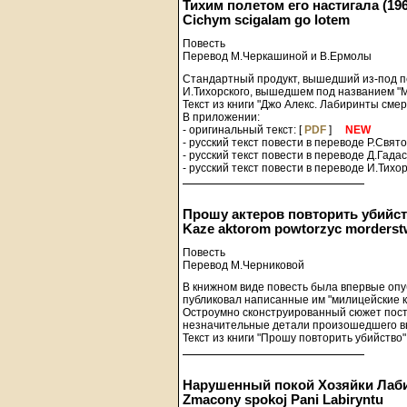
Тихим полетом его настигала (196
Cichym scigalam go lotem
Повесть
Перевод М.Черкашиной и В.Ермолы
Стандартный продукт, вышедший из-под п
И.Тихорского, вышедшем под названием "М
Текст из книги "Джо Алекс. Лабиринты смер
В приложении:
- оригинальный текст: [
PDF
]
NEW
- русский текст повести в переводе Р.Свят
- русский текст повести в переводе Д.Гадас
- русский текст повести в переводе И.Тихор
Прошу актеров повторить убийст
Kaze aktorom powtorzyc morders
Повесть
Перевод М.Черниковой
В книжном виде повесть была впервые опуб
публиковал написанные им "милицейские кр
Остроумно сконструированный сюжет постр
незначительные детали произошедшего вы
Текст из книги "Прошу повторить убийство" 
Нарушенный покой Хозяйки Лаби
Zmacony spokoj Pani Labiryntu