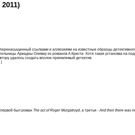
 2011)
 перенасыщенный ссылками и аллюзиями на известные образцы детективного 
тельницы Ариадны Оливер из романов А.Кристи. Хотя такая установка на по
втору удалось создать вполне приемлемый детектив.
]
 (первой был роман
The act of Roger Murgatroyd
, а третья -
And then there was n