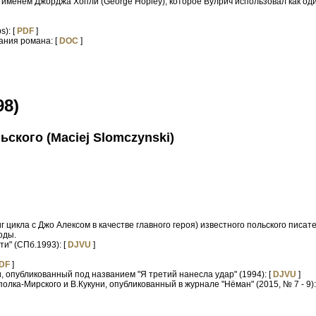
менем Джорджа Хопли (George Hopley), которое Вулрич использовал как оди
s): [
PDF
]
ания романа: [
DOC
]
98)
кого (Maciej Slomczynski)
 цикла с Джо Алексом в качестве главного героя) известного польского писа
оды.
ти" (СПб.1993): [
DJVU
]
DF
]
и, опубликованный под названием "Я третий нанесла удар" (1994): [
DJVU
]
полка-Мирского и В.Кукуни, опубликованный в журнале "Нёман" (2015, № 7 - 9):