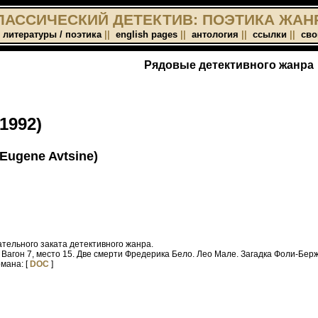
ЛАССИЧЕСКИЙ ДЕТЕКТИВ: ПОЭТИКА ЖАН
 литературы / поэтика
||
english pages
||
антология
||
ссылки
||
сво
Рядовые детективного жанра
1992)
ugene Avtsine)
тельного заката детективного жанра.
. Вагон 7, место 15. Две смерти Фредерика Бело. Лео Мале. Загадка Фоли-Берже
мана: [
DOC
]