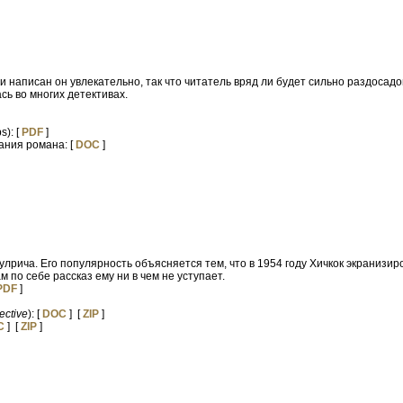
 написан он увлекательно, так что читатель вряд ли будет сильно раздосадов
ь во многих детективах.
s): [
PDF
]
ания романа: [
DOC
]
улрича. Его популярность объясняется тем, что в 1954 году Хичкок экранизи
ам по себе рассказ ему ни в чем не уступает.
PDF
]
ective
): [
DOC
] [
ZIP
]
C
] [
ZIP
]