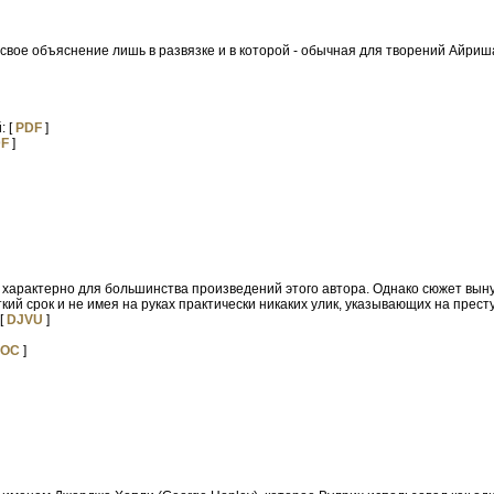
 свое объяснение лишь в развязке и в которой - обычная для творений Айри
: [
PDF
]
F
]
о характерно для большинства произведений этого автора. Однако сюжет вын
кий срок и не имея на руках практически никаких улик, указывающих на прест
 [
DJVU
]
OC
]