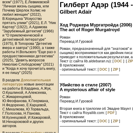
всем" (1977), Е.Левкиевской
Гилберт Адэр (1944 -
"Личная жизнь сыщика, или
Почему Шерлок Холмс не
Gilbert Adair
любил женщин" (2022),
В.Корицына "Искусство
прятать улики" (2021), Е.Л. "Ник
Ход Роджера Мургатройда (2006)
Картер" (1922), А.Адамова
The act of Roger Murgatroyd
"Зарубежный детектив" (1966)
и "О приключенческой и
Роман
детективной литературе"
Перевод И.Гуровой
(1975), В Топорова "Детектив
вчера и завтра" (1990), а также
Роман, предназначенный для "знатоков" и
работы Н.Вольского "Еще раз о
сыщика) воспринимается как двойник писа
предшественниках детектива"
приводит к положительным результатам, а
(2025), "Девять вопросов
Текст (с сайта lib.aldebaran.ru): [
DOC
] [
ZIP
Николаю Слободскому" (2021)
В приложении:
и "Когда я хочу прочитать книгу,
- оригинальный текст: [
DOC
] [
ZIP
]
я ее пишу" (2025)
В разделе
Дополнительная
литература
новые аннотации
Убийство в стиле (2007)
на работы В.Кардина, А.Жук,
A mysterious affair of style
О.Кушлиной, А.Алексеева,
С.Жикаренцевой,
Роман
Ю.Феофанова, К.Геермана,
Перевод И.Гуровой
Н.Федоренко, Е.Карцевой,
Вторая книга в трилогии об Эвадне Маунт
С.Михалкова, Ю.Торвальда,
Текст с сайта Royallib.com: [
PDF
]
Г.Полозова, Н.Панова,
В приложении:
М.Кузнецовой, И.Кажаровой,
- оригинальный текст: [
DOC
] [
ZIP
]
М.Ненароковой и других
авторов.