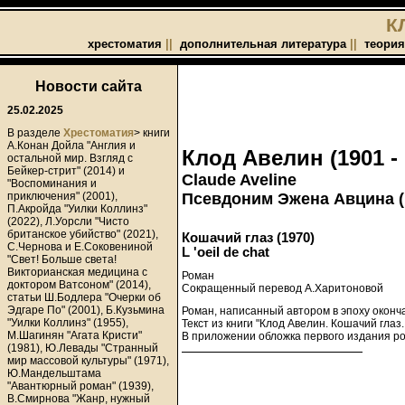
К
хрестоматия
||
дополнительная литература
||
теория
Новости сайта
25.02.2025
В разделе
Хрестоматия
> книги
А.Конан Дойла "Англия и
Клод Авелин (1901 - 
остальной мир. Взгляд с
Бейкер-стрит" (2014) и
Claude Aveline
"Воспоминания и
Псевдоним Эжена Авцина (E
приключения" (2001),
П.Акройда "Уилки Коллинз"
(2022), Л.Уорсли "Чисто
британское убийство" (2021),
Кошачий глаз (1970)
С.Чернова и Е.Соковениной
L 'oeil de chat
"Свет! Больше света!
Викторианская медицина с
Роман
доктором Ватсоном" (2014),
Сокращенный перевод А.Харитоновой
статьи Ш.Бодлера "Очерки об
Эдгаре По" (2001), Б.Кузьмина
Роман, написанный автором в эпоху оконча
"Уилки Коллинз" (1955),
Текст из книги "Клод Авелин. Кошачий глаз
М.Шагинян "Агата Кристи"
В приложении обложка первого издания ро
(1981), Ю.Левады "Странный
мир массовой культуры" (1971),
Ю.Мандельштама
"Авантюрный роман" (1939),
В.Смирнова "Жанр, нужный