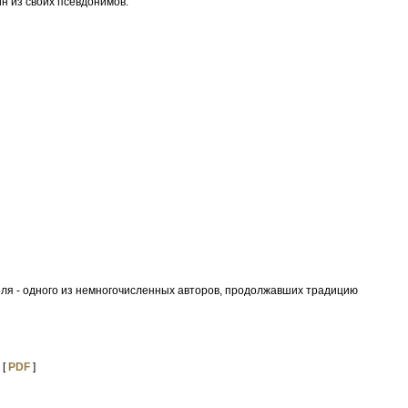
н из своих псевдонимов.
теля - одного из немногочисленных авторов, продолжавших традицию
 [
PDF
]