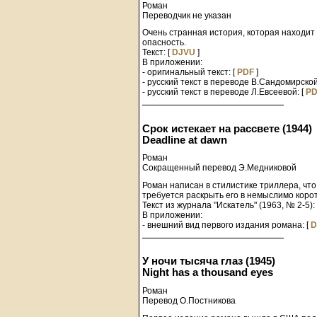
Роман
Переводчик не указан
Очень странная история, которая находит
опасность.
Текст: [
DJVU
]
В приложении:
- оригинальный текст: [
PDF
]
- русский текст в переводе В.Сандомирской
- русский текст в переводе Л.Евсеевой: [
PD
Срок истекает на рассвете (1944)
Deadline at dawn
Роман
Сокращенный перевод Э.Медниковой
Роман написан в стилистике триллера, чт
требуется раскрыть его в немыслимо корот
Текст из журнала "Искатель" (1963, № 2-5):
В приложении:
- внешний вид первого издания романа: [
D
У ночи тысяча глаз (1945)
Night has a thousand eyes
Роман
Перевод О.Постникова