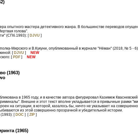
2)
ера опытного мастера детективного жанра. В большинстве переводов опуще
ертвая голова".
ти" (СПб.1993): [
DJVU
]
ополка-Мирского и В.Кукуни, опубликованный в журнале "Нёман" (2018, № 5 - 6)
киной: [
DJVU
]
NEW
ского: [
PDF
]
NEW
во (1963)
two
ликована в 1965 году, и в качестве автора фигурировал Казимеж Квасневски
иминалы". Внешне и этот текст вполне укладывается в привычные рамки "мили
оен на ситуации, в которой, казалось бы, ничто не указывает на совершенно
биваются из этой совершенно прозрачной и убедительной истории.
(1993): [
DOC
] [
ZIP
]
ринта (1965)