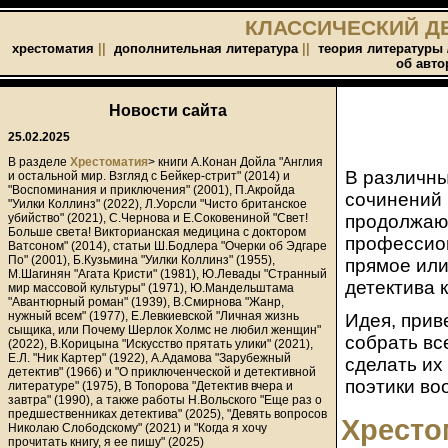
КЛАССИЧЕСКИЙ Д
хрестоматия
||
дополнительная литература
||
теория литературы 
об авто
Новости сайта
25.02.2025
В разделе
Хрестоматия
> книги А.Конан Дойла "Англия
В различны
и остальной мир. Взгляд с Бейкер-стрит" (2014) и
"Воспоминания и приключения" (2001), П.Акройда
сочинений 
"Уилки Коллинз" (2022), Л.Уорсли "Чисто британское
убийство" (2021), С.Чернова и Е.Соковениной "Свет!
продолжают
Больше света! Викторианская медицина с доктором
профессио
Ватсоном" (2014), статьи Ш.Бодлера "Очерки об Эдгаре
По" (2001), Б.Кузьмина "Уилки Коллинз" (1955),
прямое или
М.Шагинян "Агата Кристи" (1981), Ю.Левады "Странный
детектива 
мир массовой культуры" (1971), Ю.Мандельштама
"Авантюрный роман" (1939), В.Смирнова "Жанр,
нужный всем" (1977), Е.Левкиевской "Личная жизнь
Идея, прив
сыщика, или Почему Шерлок Холмс не любил женщин"
собрать вс
(2022), В.Корицына "Искусство прятать улики" (2021),
Е.Л. "Ник Картер" (1922), А.Адамова "Зарубежный
сделать их
детектив" (1966) и "О приключенческой и детективной
поэтики во
литературе" (1975), В Топорова "Детектив вчера и
завтра" (1990), а также работы Н.Вольского "Еще раз о
предшественниках детектива" (2025), "Девять вопросов
Хресто
Николаю Слободскому" (2021) и "Когда я хочу
прочитать книгу, я ее пишу" (2025)